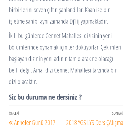
birbirlerini seven çift nişanlandılar. Kaan ise bir
işletme sahibi aynı zamanda Dj’lij yapmaktadır.
İkili bu günlerde Cennet Mahallesi dizisinin yeni
bölümlerinde oynamak için ter döküyorlar. Çekimleri
başlayan dizinin yeni adının tam olarak ne olacağı
belli değil. Ama dizi Cennet Mahallesi tarzında bir
dizi olacaktır.
Siz bu duruma ne dersiniz ?
Yazı
ÖNCEKI
SONRAKI
Önceki
Sonr
Anneler Günü 2017
2018 YGS LYS Ders ÇAlışma
gezinmesi
Yazı
Yazı