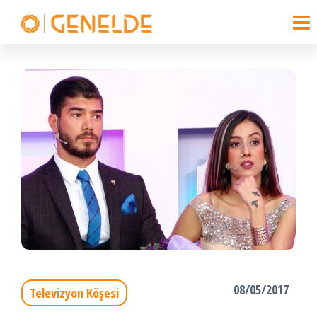
Genelde
Sadece
İçeriğe
Faydalı
Blog
atla
Bilgiler.
08/05/2017
Televizyon Köşesi